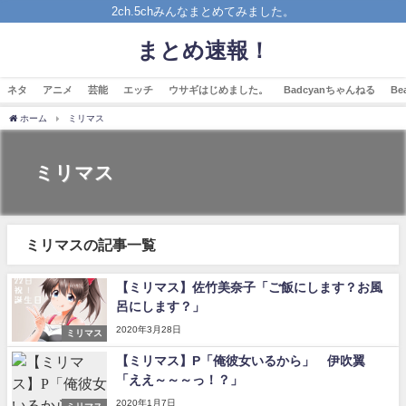
2ch.5chみんなまとめてみました。
まとめ速報！
ネタ
アニメ
芸能
エッチ
ウサギはじめました。
Badcyanちゃんねる
B
ホーム
ミリマス
ミリマス
ミリマスの記事一覧
【ミリマス】佐竹美奈子「ご飯にします？お風
呂にします？」
2020年3月28日
ミリマス
【ミリマス】P「俺彼女いるから」 伊吹翼
「ええ～～～っ！？」
2020年1月7日