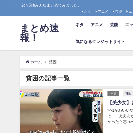
2ch.5chみんなまとめてみました。
ネタ
アニメ
芸能
エ
ネタ
アニメ
芸能
エ
まとめ速
報！
気になるクレジットサイト
ホーム
貧困
貧困の記事一覧
貧困
ネタ
【美少女】
>>1かわいい
で……ええんか？そ
かったら忘れへんわ