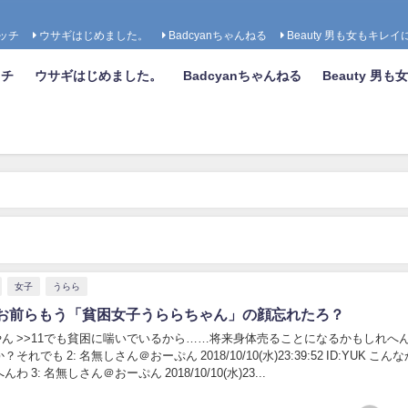
ッチ
ウサギはじめました。
Badcyanちゃんねる
Beauty 男も女もキレイ
ッチ
ウサギはじめました。
Badcyanちゃんねる
Beauty 男
女子
うらら
お前らもう「貧困女子うららちゃん」の顔忘れたろ？
やん >>11でも貧困に喘いでいるから……将来身体売ることになるかもしれへ
れでも 2: 名無しさん＠おーぷん 2018/10/10(水)23:39:52 ID:YUK こん
 3: 名無しさん＠おーぷん 2018/10/10(水)23...