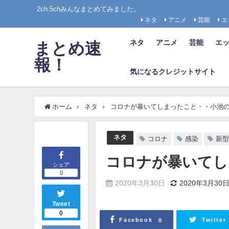
2ch.5chみんなまとめてみました。
ネタ
アニメ
芸能
エ
ネタ
アニメ
芸能
エ
まとめ速
報！
気になるクレジットサイト
ホーム
ネタ
コロナが暴いてしまったこと・・小池
ネタ
コロナ
感染
新型
コロナが暴いてし
シェア
0
2020年3月30日
2020年3月30
Tweet
0
Facebook
Twitter
0