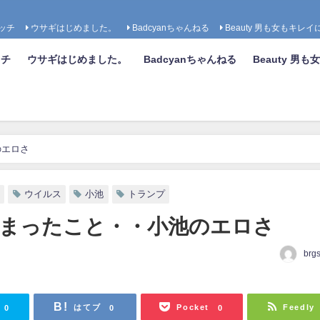
ッチ
ウサギはじめました。
Badcyanちゃんねる
Beauty 男も女もキレイ
ッチ
ウサギはじめました。
Badcyanちゃんねる
Beauty 男
のエロさ
ウイルス
小池
トランプ
まったこと・・小池のエロさ
brg
日
はてブ
Pocket
Feedly
0
0
0