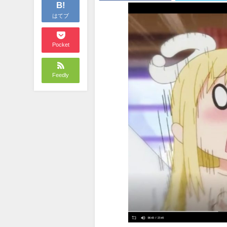
B!
はてブ
Pocket
Feedly