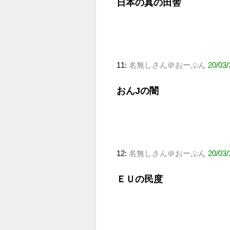
日本の真の田舎
11:
名無しさん＠おーぷん
20/03/
おんJの闇
12:
名無しさん＠おーぷん
20/03/
ＥＵの民度