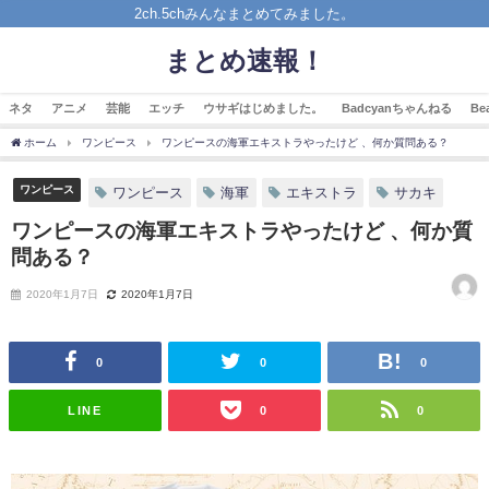
2ch.5chみんなまとめてみました。
まとめ速報！
ネタ
アニメ
芸能
エッチ
ウサギはじめました。
Badcyanちゃんねる
B
ホーム
ワンピース
ワンピースの海軍エキストラやったけど 、何か質問ある？
ワンピース
ワンピース
海軍
エキストラ
サカキ
ワンピースの海軍エキストラやったけど 、何か質
問ある？
2020年1月7日
2020年1月7日
0
0
0
LINE
0
0