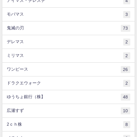
アイマス・デレステ
4
モバマス
3
鬼滅の刃
73
デレマス
2
ミリマス
2
ワンピース
26
ドラクエウォーク
2
ゆうちょ銀行（株】
48
広瀬すず
10
2ｃｈ株
8