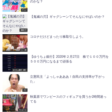
のかな？
アニメ
【鬼滅の刃】ギャグシーンてそんなにやばいのか？
鬼滅の刃
コロナだけどまったり株取引しよう。
2ｃｈ株
【ゆうちょ銀行】2020年２月27日 株で１００万円を
５００万円になるまで頑張る
ゆうちょ銀行（株】
立憲民主「よっしゃあああ！自民の支持率が下がっ
た」
ネタ
秋葉原でワンピースのフィギュアを買うか2時間迷っ
てる
ワンピース