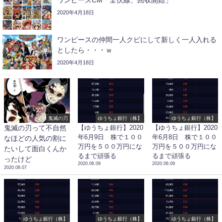
ワンピースCM「全伏線、回収開始」
2020年4月18日
ワンピースの仲間一人クビにして新しく一人入れる
としたら・・・ｗ
2020年4月18日
鬼滅の刃
ゆうちょ銀行（株】
ゆうちょ銀行（株】
鬼滅の刃って不自然
【ゆうちょ銀行】2020
【ゆうちょ銀行】2020
年6月9日 株で１００
年6月8日 株で１００
なほどの人気の割に
万円を５００万円にな
万円を５００万円にな
たいして面白くんか
るまで頑張る
るまで頑張る
ったけど
2020.06.09
2020.06.09
2020.08.07
ゆうちょ銀行（株】
ゆうちょ銀行（株】
ゆうちょ銀行（株】