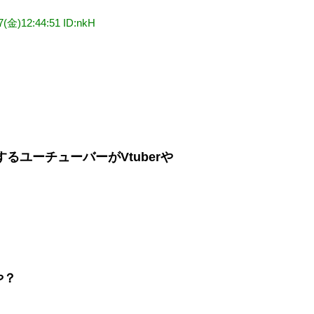
7(金)12:44:51 ID:nkH
るユーチューバーがVtuberや
や？