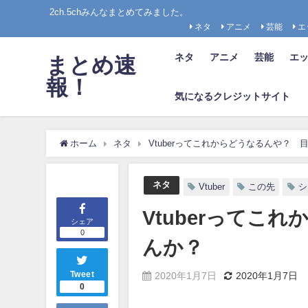
2ch.5chみんなまとめてみました。
ネタ
アニメ
芸能
エ
ネタ
アニメ
芸能
エ
まとめ速
報！
気になるクレジットサイト
ホーム
ネタ
Vtuberってこれからどうなるんや？
ネタ
Vtuber
この先
シ
Vtuberってこ
シェア
0
んか？
Tweet
2020年1月7日
2020年1月7日
0