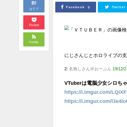
B!
Facebook
Twitter
0
はてブ
Pocket
Feedly
にじさんじとホロライブの
2:
名無しさん＠おーぷん
19/12/2
VTuberは電脳少女シロち
https://i.imgur.com/LQiXF
https://i.imgur.com/l3e4lo