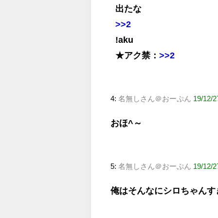
出たな
>>2
!aku
★アク禁：
>>2
4:
名無しさん＠おーぷん
19/12/2
おほ^～
5:
名無しさん＠おーぷん
19/12/2
俺はそんなにシロちゃんす