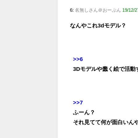
6:
名無しさん＠おーぷん
19/12/2
なんやこれ3dモデル？
>>6
3Dモデルや蠢く絵で活動す
>>7
ふーん？
それ見てて何が面白いん