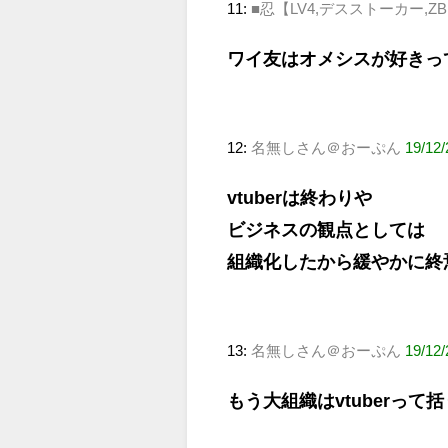
11:
■忍【LV4,デスストーカー,Z
ワイ友はオメシスが好きっ
12:
名無しさん＠おーぷん
19/12
vtuberは終わりや
ビジネスの観点としては
組織化したから緩やかに終
13:
名無しさん＠おーぷん
19/12/
もう大組織はvtuberっ