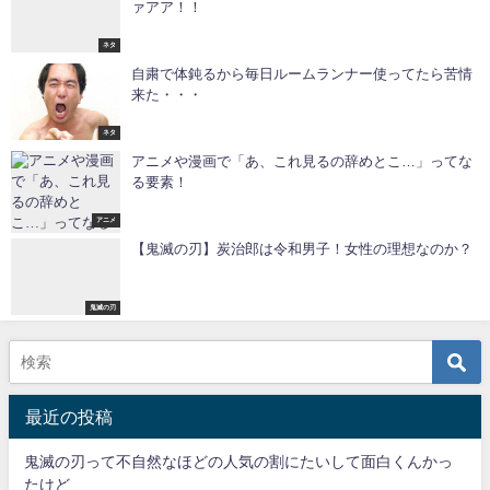
ァアア！！
ネタ
自粛で体鈍るから毎日ルームランナー使ってたら苦情
来た・・・
ネタ
アニメや漫画で「あ、これ見るの辞めとこ…」ってな
る要素！
アニメ
【鬼滅の刃】炭治郎は令和男子！女性の理想なのか？
鬼滅の刃
最近の投稿
鬼滅の刃って不自然なほどの人気の割にたいして面白くんかっ
たけど