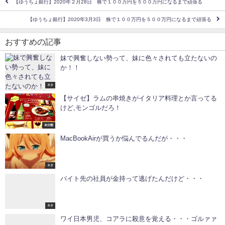
【ゆうちょ銀行】2020年２月28日 株で１００万円を５００万円になるまで頑張る
【ゆうちょ銀行】2020年3月3日 株で１００万円を５００万円になるまで頑張る
おすすめの記事
妹で興奮しない勢って、妹に色々されても立たないの
か！！
ネタ
【サイゼ】ラムの串焼きがイタリア料理とか言ってる
けど,モンゴルだろ！
未分類
MacBookAirが買うか悩んでるんだが・・・
ネタ
バイト先の社員が金持って逃げたんだけど・・・
ネタ
ワイ日本男児、コアラに殺意を覚える・・・ゴルァァ