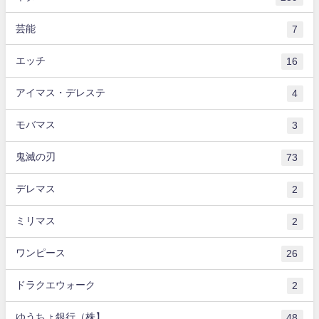
芸能
7
エッチ
16
アイマス・デレステ
4
モバマス
3
鬼滅の刃
73
デレマス
2
ミリマス
2
ワンピース
26
ドラクエウォーク
2
ゆうちょ銀行（株】
48