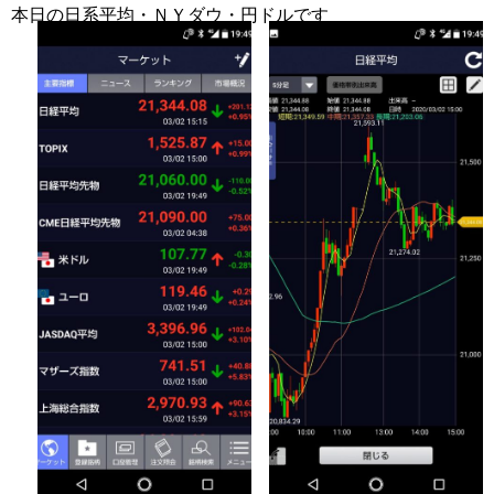
本日の日系平均・ＮＹダウ・円ドルです