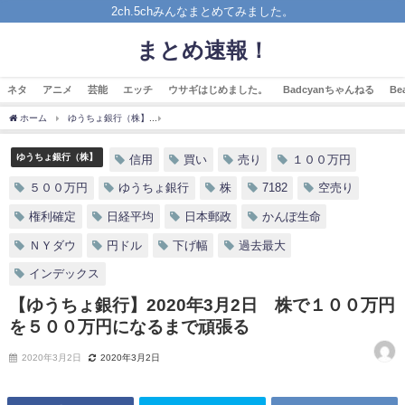
2ch.5chみんなまとめてみました。
まとめ速報！
ネタ
アニメ
芸能
エッチ
ウサギはじめました。
Badcyanちゃんねる
B
ホーム
ゆうちょ銀行（株】
【ゆうちょ銀行】2020年3月2日 株で１００万円を５
ゆうちょ銀行（株】
信用
買い
売り
１００万円
５００万円
ゆうちょ銀行
株
7182
空売り
権利確定
日経平均
日本郵政
かんぽ生命
ＮＹダウ
円ドル
下げ幅
過去最大
インデックス
【ゆうちょ銀行】2020年3月2日 株で１００万円
を５００万円になるまで頑張る
2020年3月2日
2020年3月2日